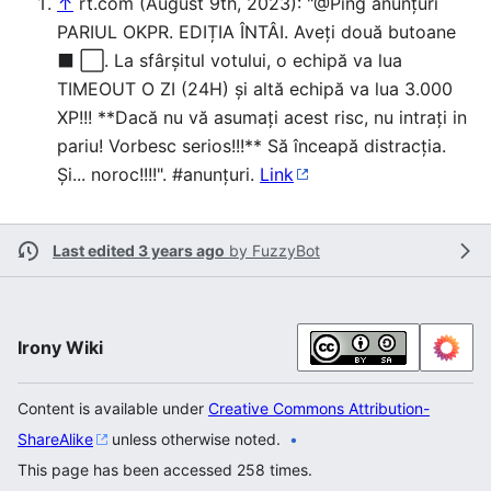
↑
rt.com (August 9th, 2023): "@Ping anunțuri
PARIUL OKPR. EDIȚIA ÎNTÂI. Aveți două butoane
⬛ ⬜. La sfârșitul votului, o echipă va lua
TIMEOUT O ZI (24H) și altă echipă va lua 3.000
XP!!! **Dacă nu vă asumați acest risc, nu intrați in
pariu! Vorbesc serios!!!** Să înceapă distracția.
Și... noroc!!!!". #anunțuri.
Link
Last edited 3 years ago
by
FuzzyBot
Irony Wiki
Content is available under
Creative Commons Attribution-
ShareAlike
unless otherwise noted.
This page has been accessed 258 times.