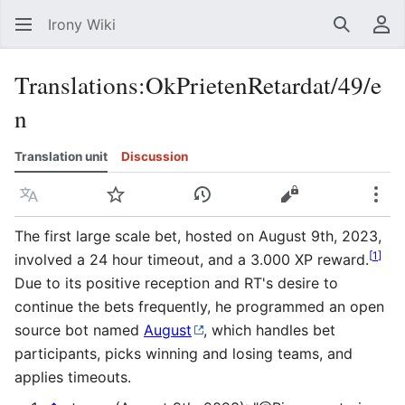
Irony Wiki
Search
Us
Translations
:
OkPrietenRetardat/49/e
n
Translation unit
Discussion
Language
Watch
View history
View source
Mor
The first large scale bet, hosted on August 9th, 2023,
[
1
]
involved a 24 hour timeout, and a 3.000 XP reward.
Due to its positive reception and RT's desire to
continue the bets frequently, he programmed an open
source bot named
August
, which handles bet
participants, picks winning and losing teams, and
applies timeouts.