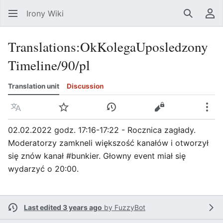
Irony Wiki
Search
Us
Translations
:
OkKolegaUposledzony
Timeline/90/pl
Translation unit
Discussion
Language
Watch
View history
View source
Mor
02.02.2022 godz. 17:16-17:22 - Rocznica zagłady.
Moderatorzy zamkneli większość kanałów i otworzył
się znów kanał #bunkier. Głowny event miał się
wydarzyć o 20:00.
Last edited 3 years ago
by
FuzzyBot