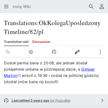
Irony Wiki
Search
Us
Translations
:
OkKolegaUposledzony
Timeline/82/pl
Translation unit
Discussion
Language
Watch
View history
View source
Mor
Dostał perma bana o 20:08, ale jednak dostał
potajemnie unbana w późniejszej dacie, a
Gimper
Murzyn
wrócił o 19:36 i został na póltorej godziny
(dostał znów bana rip bozo!!).
Last edited 3 years ago
by
FuzzyBot