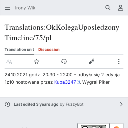
Irony Wiki
Search
Us
Translations
:
OkKolegaUposledzony
Timeline/75/pl
Translation unit
Discussion
Language
Watch
View history
View source
Mor
24.10.2021 godz. 20:30 - 22:00 - odbyła się 2 edycja
1z10 hostowana przez
Kuba3247
. Wygrał Piker
Last edited 3 years ago
by
FuzzyBot