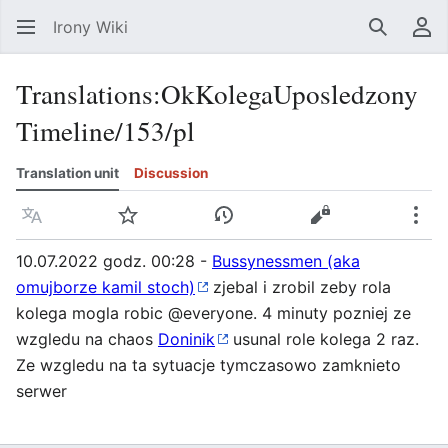
Irony Wiki
Search
Us
Translations
:
OkKolegaUposledzony
Timeline/153/pl
Translation unit
Discussion
Language
Watch
View history
View source
Mor
10.07.2022 godz. 00:28 -
Bussynessmen (aka
omujborze kamil stoch)
zjebal i zrobil zeby rola
kolega mogla robic @everyone. 4 minuty pozniej ze
wzgledu na chaos
Doninik
usunal role kolega 2 raz.
Ze wzgledu na ta sytuacje tymczasowo zamknieto
serwer