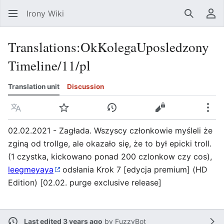
Irony Wiki
Search
Us
Translations
:
OkKolegaUposledzony
Timeline/11/pl
Translation unit
Discussion
Language
Watch
View history
View source
Mor
02.02.2021 - Zagłada. Wszyscy członkowie myśleli że
zginą od trollge, ale okazało się, że to był epicki troll.
(1 czystka, kickowano ponad 200 czlonkow czy cos),
leegmeyaya
odsłania Krok 7 [edycja premium] (HD
Edition) [02.02. purge exclusive release]
Last edited 3 years ago
by
FuzzyBot