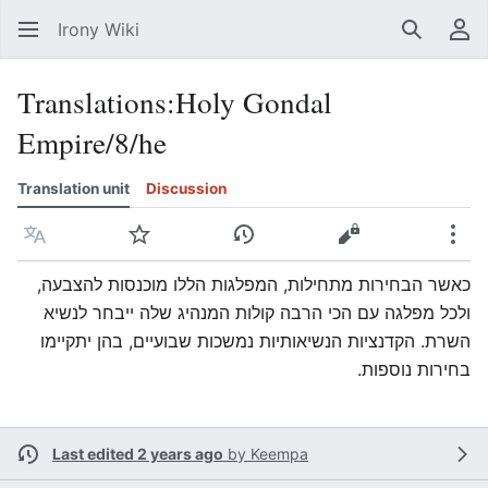
Irony Wiki
Search
Us
Translations
:
Holy Gondal
Empire/8/he
Translation unit
Discussion
Language
Watch
View history
View source
Mor
כאשר הבחירות מתחילות, המפלגות הללו מוכנסות להצבעה,
ולכל מפלגה עם הכי הרבה קולות המנהיג שלה ייבחר לנשיא
השרת. הקדנציות הנשיאותיות נמשכות שבועיים, בהן יתקיימו
בחירות נוספות.
Last edited 2 years ago
by
Keempa