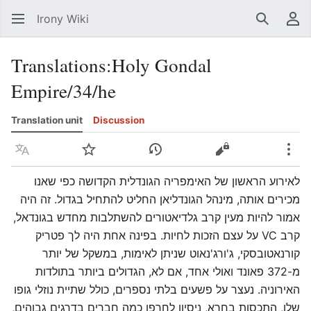
Irony Wiki
Search
Us
Translations
:
Holy Gondal
Empire/34/he
Translation unit
Discussion
Language
Watch
View history
View source
Mor
לאירוע הראשון של האימפריה הגונדלית הקדושה כפי שאנו
מכירים אותה, מינהל הגונדליאן החליט להתחיל בגדול. זה היה
אמור להיות מעין קרב גלדיאטורים להשתלבות מחדש בגונדאל,
קרב VC על עצם הזכות לחיות. בפינה אחת היה לך פטריק
קורנאטובסקי, ג'ורג'נאוט שניתן לאימות, במשקל של יותר
מ-372 פאונד ואולי אחד, אם לא, הגדולים ביותר בתולדות
האירוניה. נעצר על פשעים בלתי נספרים, כולל שתיית נוזלי גופו
שלו, התכסות בחרא, ניסיון לחרפן כמה חברים בדרגים גבוהים,