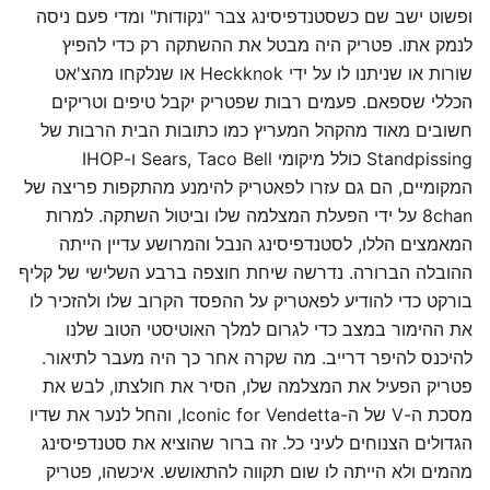
ופשוט ישב שם כשסטנדפיסינג צבר "נקודות" ומדי פעם ניסה
לנמק אתו. פטריק היה מבטל את ההשתקה רק כדי להפיץ
שורות או שניתנו לו על ידי Heckknok או שנלקחו מהצ'אט
הכללי שספאם. פעמים רבות שפטריק יקבל טיפים וטריקים
חשובים מאוד מהקהל המעריץ כמו כתובות הבית הרבות של
Standpissing כולל מיקומי Sears, Taco Bell ו-IHOP
המקומיים, הם גם עזרו לפאטריק להימנע מהתקפות פריצה של
8chan על ידי הפעלת המצלמה שלו וביטול השתקה. למרות
המאמצים הללו, לסטנדפיסינג הנבל והמרושע עדיין הייתה
ההובלה הברורה. נדרשה שיחת חוצפה ברבע השלישי של קליף
בורקט כדי להודיע ​​לפאטריק על ההפסד הקרוב שלו ולהזכיר לו
את ההימור במצב כדי לגרום למלך האוטיסטי הטוב שלנו
להיכנס להיפר דרייב. מה שקרה אחר כך היה מעבר לתיאור.
פטריק הפעיל את המצלמה שלו, הסיר את חולצתו, לבש את
מסכת ה-V של ה-Iconic for Vendetta, והחל לנער את שדיו
הגדולים הצנוחים לעיני כל. זה ברור שהוציא את סטנדפיסינג
מהמים ולא הייתה לו שום תקווה להתאושש. איכשהו, פטריק