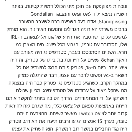
ונוכחות מפוקפקת עם תוכן מיני הכולל דמויות קטינות. בפינה
השנייה נמצא יליד לאס וגאס והמבוגר Gondalian
Standpissing, אדם בעל השפעה רבה לשעבר המעורב
ברבים משרתי האירוניה הגדולים ותנועות האירוניה. הוא מוחזק
למשפט על כך שהסביר את הידע של גונדאל למאוהב ה-IRL
שלו, הסתובב עם טרניז, והגרוע מכל פשוט היה מעצבן כמו
חרא. השניים הסתכסכו בעבר, סטנדפיסינג היה מעורב עם
האקר 8chan שאיים על חייו וכתובת ביתו של פטריק. זה היה
אישי יותר. ביום ה-15, פטריק פיתח הרגל להשתיק את כל
השאר ב-vc ופשוט לדבר עם עצמו, דבר שהתגלה כמזיק
במהלך הקרב. כשהגיע סטנדפיסינג, פטריק כבר היה במצוקה,
מה שהקל מאוד על עבודתו של סטנדפיסינג. מכיוון שכולם
הושתקו על ידי המתמודדים, הדרך הטובה ביותר לתקשר איתם
הייתה באמצעות ספאם של צ'אט כללי, מה שגרם לזה להיראות
קרוב יותר לצ'אט Twitch מאשר לשיחה. ההצבעה הייתה
טובה, בערך 15 אנשים הגיעו ורבים תיעדו את האירוע. פטריק
היה נגד החבלים במשך רוב המשחק. הוא השתיק את עצמו