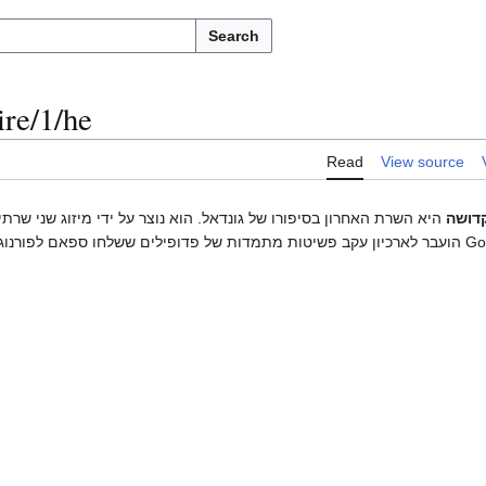
Search
re/1/he
Read
View source
קדושה