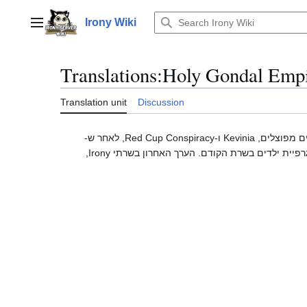
Jump
to
Irony Wiki
Main menu
content
Translations
:
Holy Gondal Empi
Translation unit
Discussion
היא השרת האחרון בסיפורו של גונדאל. הוא נוצר על ידי מיזוג שני שרתים מפוצלים, Kevinia ו-Red Cup Conspiracy, לאחר ש-
Gondal: From The Ashes הועבר לארכיון עקב פשיטות מתמדות של פדופילים ששלחו ספאם לפורנוגרפיית ילדים בשרת הקודם. הערך האחרון בשרתי Irony,